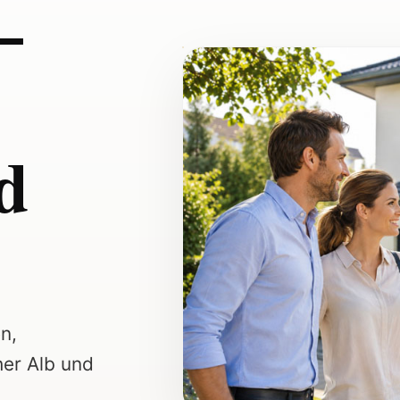
–
d
n,
er Alb und